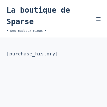
P
La boutique de
a
Sparse
s
s
• Des cadeaux mieux •
e
r
a
[purchase_history]
u
c
o
n
t
e