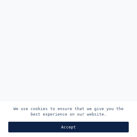
n
u
We use cookies to ensure that we give you the
best experience on our website.
Copyright © 2026 La boutique de Sparse.
Accept
Propulsé par CreativeThemes